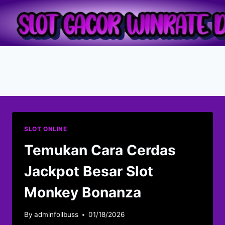
Skip
to
content
Jackpot Besar Slot
Monkey Bonanza
SLOT ONLINE
Temukan Cara Cerdas
Jackpot Besar Slot
Monkey Bonanza
By
adminfollbuss
01/18/2026