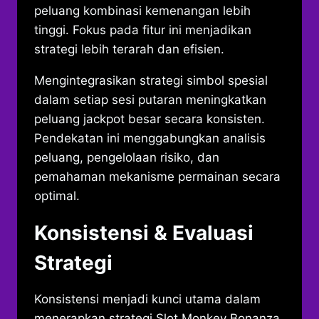
peluang kombinasi kemenangan lebih
tinggi. Fokus pada fitur ini menjadikan
strategi lebih terarah dan efisien.
Mengintegrasikan strategi simbol spesial
dalam setiap sesi putaran meningkatkan
peluang jackpot besar secara konsisten.
Pendekatan ini menggabungkan analisis
peluang, pengelolaan risiko, dan
pemahaman mekanisme permainan secara
optimal.
Konsistensi & Evaluasi
Strategi
Konsistensi menjadi kunci utama dalam
menerapkan strategi Slot Monkey Bonanza.