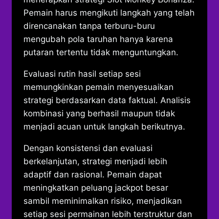
Pemain harus mengikuti langkah yang telah
direncanakan tanpa terburu-buru
mengubah pola taruhan hanya karena
putaran tertentu tidak menguntungkan.
Evaluasi rutin hasil setiap sesi
memungkinkan pemain menyesuaikan
strategi berdasarkan data faktual. Analisis
kombinasi yang berhasil maupun tidak
menjadi acuan untuk langkah berikutnya.
Dengan konsistensi dan evaluasi
berkelanjutan, strategi menjadi lebih
adaptif dan rasional. Pemain dapat
meningkatkan peluang jackpot besar
sambil meminimalkan risiko, menjadikan
setiap sesi permainan lebih terstruktur dan