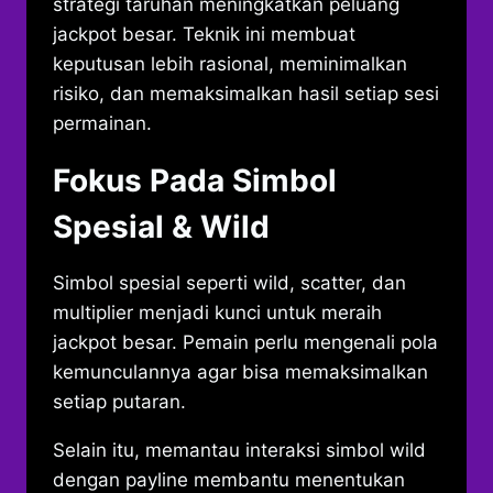
strategi taruhan meningkatkan peluang
jackpot besar. Teknik ini membuat
keputusan lebih rasional, meminimalkan
risiko, dan memaksimalkan hasil setiap sesi
permainan.
Fokus Pada Simbol
Spesial & Wild
Simbol spesial seperti wild, scatter, dan
multiplier menjadi kunci untuk meraih
jackpot besar. Pemain perlu mengenali pola
kemunculannya agar bisa memaksimalkan
setiap putaran.
Selain itu, memantau interaksi simbol wild
dengan payline membantu menentukan