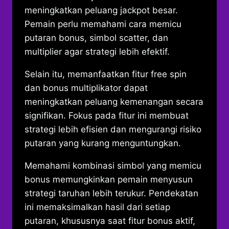
meningkatkan peluang jackpot besar.
Pemain perlu memahami cara memicu
putaran bonus, simbol scatter, dan
multiplier agar strategi lebih efektif.
Selain itu, memanfaatkan fitur free spin
dan bonus multiplikator dapat
meningkatkan peluang kemenangan secara
signifikan. Fokus pada fitur ini membuat
strategi lebih efisien dan mengurangi risiko
putaran yang kurang menguntungkan.
Memahami kombinasi simbol yang memicu
bonus memungkinkan pemain menyusun
strategi taruhan lebih terukur. Pendekatan
ini memaksimalkan hasil dari setiap
putaran, khususnya saat fitur bonus aktif,