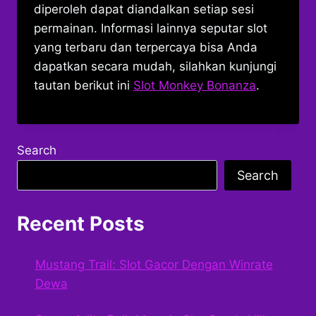
diperoleh dapat diandalkan setiap sesi
permainan. Informasi lainnya seputar slot
yang terbaru dan terpercaya bisa Anda
dapatkan secara mudah, silahkan kunjungi
tautan berikut ini
Slot Monkey Bonanza
.
Search
Search
Recent Posts
Mustang Trail: Slot Gacor Dengan Winrate
Dewa