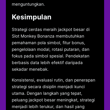
menguntungkan.
Kesimpulan
Strategi cerdas meraih jackpot besar di
Slot Monkey Bonanza membutuhkan
pemahaman pola simbol, fitur bonus,
pengelolaan modal, rotasi putaran, dan
fokus pada simbol spesial. Pendekatan
berbasis data lebih efektif daripada
sekadar menebak.
Konsistensi, evaluasi rutin, dan penerapan
strategi secara disiplin menjadi kunci
utama. Dengan langkah yang tepat,
peluang jackpot besar meningkat, strategi
menjadi lebih terukur, dan hasil yang