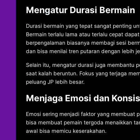
Mengatur Durasi Bermain
Durasi bermain yang tepat sangat penting un
Bermain terlalu lama atau terlalu cepat dapat
berpengalaman biasanya membagi sesi berma
dan bisa menilai tren putaran dengan lebih je
Selain itu, mengatur durasi juga membantu pe
saat kalah beruntun. Fokus yang terjaga memb
peluang JP lebih besar.
Menjaga Emosi dan Konsis
Emosi sering menjadi faktor yang membuat p
bisa membuat pemain tergoda menaikkan ta
awal bisa memicu keserakahan.