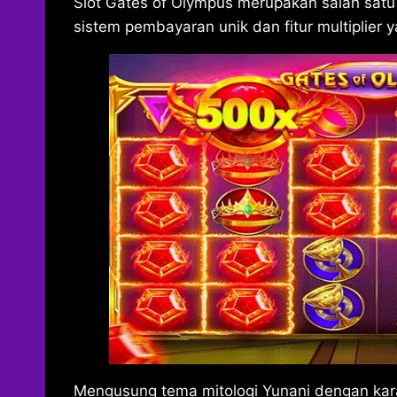
Slot Gates of Olympus merupakan salah satu
sistem pembayaran unik dan fitur multiplier 
Mengusung tema mitologi Yunani dengan kar