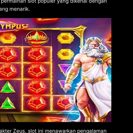
 permainan slot populer yang dikenal dengan
yang menarik.
akter Zeus, slot ini menawarkan pengalaman