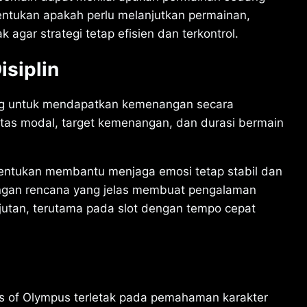
nentukan apakah perlu melanjutkan permainan,
 agar strategi tetap efisien dan terkontrol.
siplin
ng untuk mendapatkan kemenangan secara
tas modal, target kemenangan, dan durasi bermain
itentukan membantu menjaga emosi tetap stabil dan
engan rencana yang jelas membuat pengalaman
jutan, terutama pada slot dengan tempo cepat
 of Olympus terletak pada pemahaman karakter