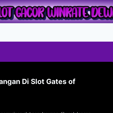
Slot Gates of Olympus
gan Di Slot Gates of