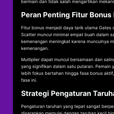
bermain dan tidak salah mengartikan mekan
Peran Penting Fitur Bonus
Fitur bonus menjadi daya tarik utama Gates o
Scatter muncul minimal empat buah dalam sat
kemenangan meningkat karena munculnya mult
kemenangan.
Multiplier dapat muncul bersamaan dan sal
yang signifikan dalam satu putaran. Pemain 
lebih fokus bertahan hingga fase bonus akti
fase ini.
Strategi Pengaturan Taruh
Pengaturan taruhan yang tepat sangat berp
disarankan memulai dengan taruhan kecil h