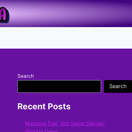
Search
Search
Recent Posts
Mustang Trail: Slot Gacor Dengan
Winrate Dewa