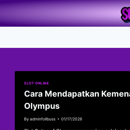
Skip
to
content
SLOT ONLINE
Cara Mendapatkan Kemenan
Olympus
By
adminfollbuss
01/17/2026