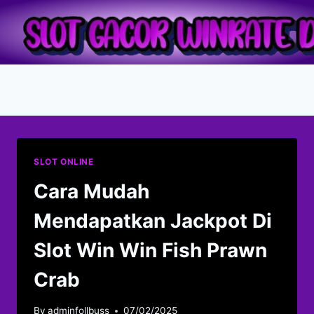
Skip
to
content
Win Win Fish Prawn Crab
SLOT ONLINE
Cara Mudah
Mendapatkan Jackpot Di
Slot Win Win Fish Prawn
Crab
By
adminfollbuss
07/02/2025