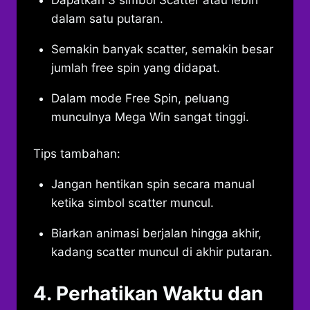
Dapatkan 3 simbol Scatter atau lebih
dalam satu putaran.
Semakin banyak scatter, semakin besar
jumlah free spin yang didapat.
Dalam mode Free Spin, peluang
munculnya Mega Win sangat tinggi.
Tips tambahan:
Jangan hentikan spin secara manual
ketika simbol scatter muncul.
Biarkan animasi berjalan hingga akhir,
kadang scatter muncul di akhir putaran.
4. Perhatikan Waktu dan