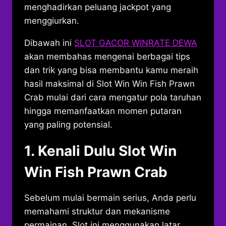
menghadirkan peluang jackpot yang
menggiurkan.
Dibawah ini
SLOT GACOR WINRATE DEWA
akan membahas mengenai berbagai tips
dan trik yang bisa membantu kamu meraih
hasil maksimal di Slot Win Win Fish Prawn
Crab mulai dari cara mengatur pola taruhan
hingga memanfaatkan momen putaran
yang paling potensial.
1. Kenali Dulu Slot Win
Win Fish Prawn Crab
Sebelum mulai bermain serius, Anda perlu
memahami struktur dan mekanisme
permainan. Slot ini menggunakan latar