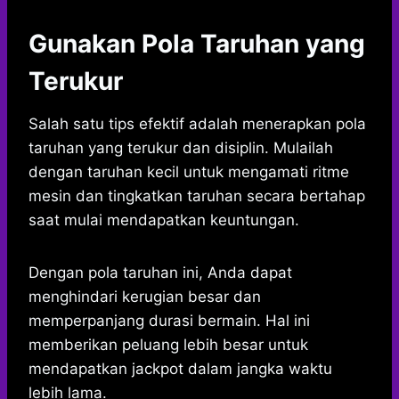
Gunakan Pola Taruhan yang
Terukur
Salah satu tips efektif adalah menerapkan pola
taruhan yang terukur dan disiplin. Mulailah
dengan taruhan kecil untuk mengamati ritme
mesin dan tingkatkan taruhan secara bertahap
saat mulai mendapatkan keuntungan.
Dengan pola taruhan ini, Anda dapat
menghindari kerugian besar dan
memperpanjang durasi bermain. Hal ini
memberikan peluang lebih besar untuk
mendapatkan jackpot dalam jangka waktu
lebih lama.