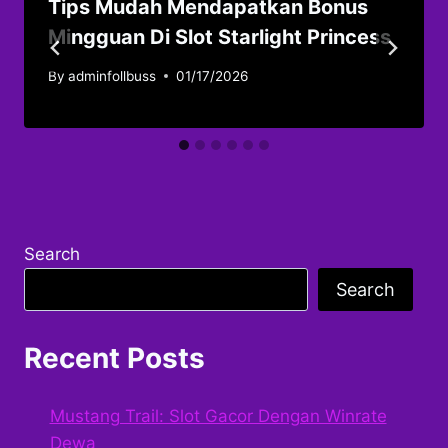
Tips Mudah Mendapatkan Bonus
Mingguan Di Slot Starlight Princess
By
adminfollbuss
01/17/2026
Search
Search
Recent Posts
Mustang Trail: Slot Gacor Dengan Winrate
Dewa