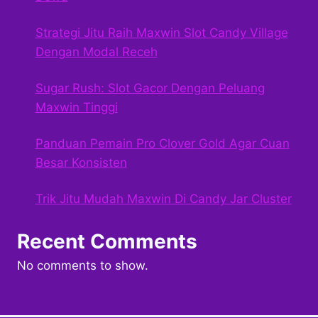
Strategi Jitu Raih Maxwin Slot Candy Village
Dengan Modal Receh
Sugar Rush: Slot Gacor Dengan Peluang
Maxwin Tinggi
Panduan Pemain Pro Clover Gold Agar Cuan
Besar Konsisten
Trik Jitu Mudah Maxwin Di Candy Jar Cluster
Recent Comments
No comments to show.