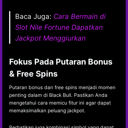
Baca Juga:
Cara Bermain di
Slot Nile Fortune Dapatkan
Jackpot Menggiurkan
Fokus Pada Putaran Bonus
& Free Spins
Putaran bonus dan free spins menjadi momen
penting dalam di Black Bull. Pastikan Anda
mengetahui cara memicu fitur ini agar dapat
memaksimalkan peluang jackpot.
Perhatikan juga kombinasi simbol yang dapat