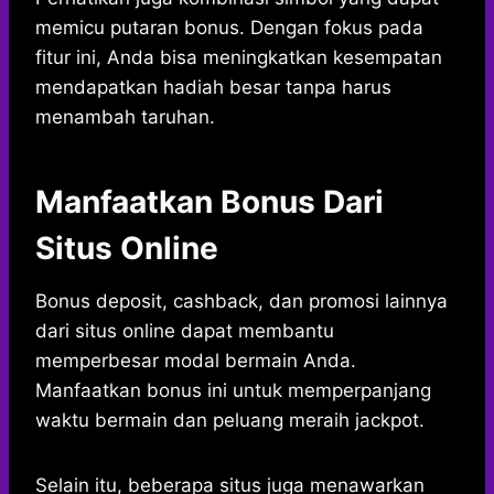
memicu putaran bonus. Dengan fokus pada
fitur ini, Anda bisa meningkatkan kesempatan
mendapatkan hadiah besar tanpa harus
menambah taruhan.
Manfaatkan Bonus Dari
Situs Online
Bonus deposit, cashback, dan promosi lainnya
dari situs online dapat membantu
memperbesar modal bermain Anda.
Manfaatkan bonus ini untuk memperpanjang
waktu bermain dan peluang meraih jackpot.
Selain itu, beberapa situs juga menawarkan