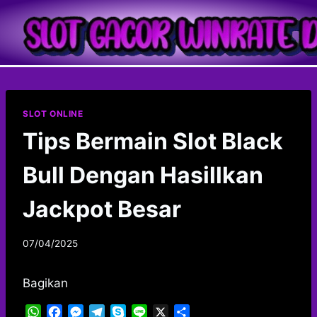
Skip
to
content
SLOT ONLINE
Tips Bermain Slot Black
Bull Dengan Hasillkan
Jackpot Besar
07/04/2025
Bagikan
W
F
M
T
S
L
X
S