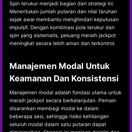
Spin terukur menjadi bagian dari strategi ini.
Menentukan jumlah putaran dan nilai taruhan
sejak awal membantu menghindari keputusan
impulsif. Dengan kombinasi pola terukur dan
spin yang sistematis, peluang meraih jackpot
meningkat secara lebih aman dan terkontrol.
Manajemen Modal Untuk
Keamanan Dan Konsistensi
Manajemen modal adalah fondasi utama untuk
meraih jackpot secara berkelanjutan. Pemain
disarankan membagi modal ke dalam
beberapa sesi, sehingga risiko kehilangan
seluruh modal dalam satu putaran dapat