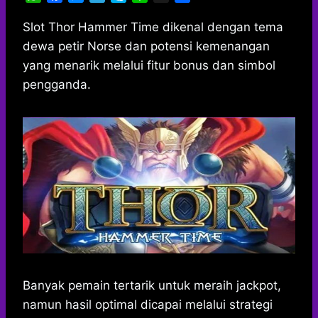
h
a
e
e
k
i
h
a
c
s
l
y
n
a
Slot Thor Hammer Time dikenal dengan tema
t
e
s
e
p
e
r
dewa petir Norse dan potensi kemenangan
s
b
e
g
e
e
yang menarik melalui fitur bonus dan simbol
A
o
n
r
pengganda.
p
o
g
a
p
k
e
m
r
Banyak pemain tertarik untuk meraih jackpot,
namun hasil optimal dicapai melalui strategi