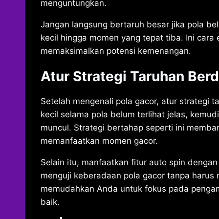
menguntungkan.
Jangan langsung bertaruh besar jika pola b
kecil hingga momen yang tepat tiba. Ini cara
memaksimalkan potensi kemenangan.
Atur Strategi Taruhan Ber
Setelah mengenali pola gacor, atur strategi 
kecil selama pola belum terlihat jelas, kemu
muncul. Strategi bertahap seperti ini memban
memanfaatkan momen gacor.
Selain itu, manfaatkan fitur auto spin denga
menguji keberadaan pola gacor tanpa harus 
memudahkan Anda untuk fokus pada pengama
baik.