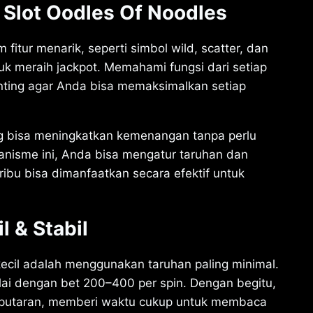
 Slot Oodles Of Noodles
itur menarik, seperti simbol wild, scatter, dan
uk meraih jackpot. Memahami fungsi dari setiap
enting agar Anda bisa memaksimalkan setiap
ang bisa meningkatkan kemenangan tanpa perlu
isme ini, Anda bisa mengatur taruhan dan
ribu bisa dimanfaatkan secara efektif untuk
 & Stabil
cil adalah menggunakan taruhan paling minimal.
lai dengan bet 200–400 per spin. Dengan begitu,
n putaran, memberi waktu cukup untuk membaca