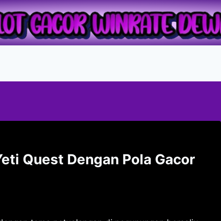
Situs Slot Online Gacor
eti Quest Dengan Pola Gacor