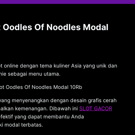
t Oodles Of Noodles Modal
t online dengan tema kuliner Asia yang unik dan
mie sebagai menu utama.
ang menyenangkan dengan desain grafis cerah
malkan kemenangan. Dibawah ini
SLOT GACOR
fektif yang dapat membantu Anda
i modal terbatas.