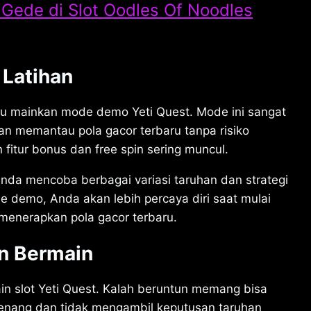
Gede di Slot Oodles Of Noodles
 Latihan
lu mainkan mode demo Yeti Quest. Mode ini sangat
n memantau pola gacor terbaru tanpa risiko
fitur bonus dan free spin sering muncul.
da mencoba berbagai variasi taruhan dan strategi
demo, Anda akan lebih percaya diri saat mulai
menerapkan pola gacor terbaru.
in Bermain
n slot Yeti Quest. Kalah beruntun memang bisa
 tenang dan tidak mengambil keputusan taruhan