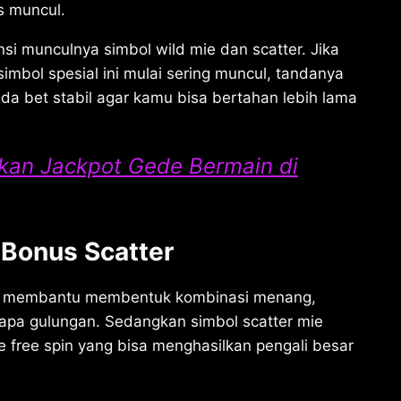
 muncul.
si munculnya simbol wild mie dan scatter. Jika
imbol spesial ini mulai sering muncul, tandanya
da bet stabil agar kamu bisa bertahan lebih lama
tkan Jackpot Gede Bermain di
 Bonus Scatter
at membantu membentuk kombinasi menang,
rapa gulungan. Sedangkan simbol scatter mie
free spin yang bisa menghasilkan pengali besar