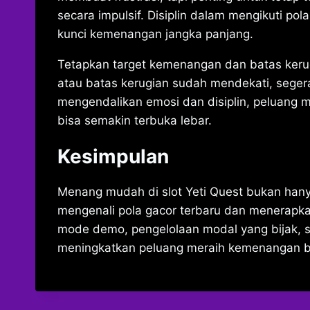
secara impulsif. Disiplin dalam mengikuti po
kunci kemenangan jangka panjang.
Tetapkan target kemenangan dan batas kerugi
atau batas kerugian sudah mendekati, seger
mengendalikan emosi dan disiplin, peluang m
bisa semakin terbuka lebar.
Kesimpulan
Menang mudah di slot Yeti Quest bukan han
mengenali pola gacor terbaru dan menerapkan
mode demo, pengelolaan modal yang bijak, se
meningkatkan peluang meraih kemenangan be